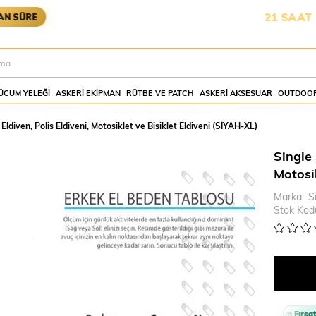
KARGOYA YETİŞMESİ İÇİN KALAN SÜRE:
21 SAAT 18 DA
E
ÜCUM YELEĞI
ASKERI EKIPMAN
RÜTBE VE PATCH
ASKERI AKSESUAR
OUTDOOR
ldiven, Polis Eldiveni, Motosiklet ve Bisiklet Eldiveni (SİYAH-XL)
Single 
Motosik
Marka
:
S
Stok Kod
Sepette %10 İndirim Fırsatı 