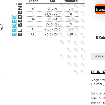
›
Krit
SORULA
ÜRÜN ÖZ
Single Swo
Eldiveni 
Single S
sürücüle
birinci 