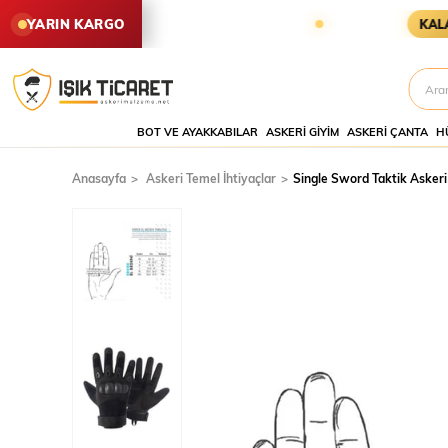
LEN SİPARİŞLER YARIN KARGODA
YARIN KARGO
KALAN SÜR
BOT VE AYAKKABILAR
ASKERI GIYIM
ASKERI ÇANTA
H
Anasayfa
Askeri Temel İhtiyaçlar
Single Sword Taktik Askeri E