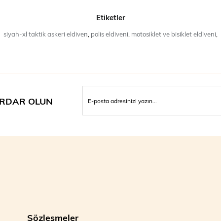
Çeşitli 
Etiketler
Askeri
siyah-xl taktik askeri eldiven
,
polis eldiveni
,
motosiklet ve bisiklet eldiveni
,
Polis g
Motosik
Bisikle
Outdoor
RDAR OLUN
Single S
standart
güvences
konfor 
Her Gör
Askeri E
güvenili
polisler
kadar ge
Sözleşmeler