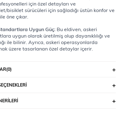
ofesyonelleri için özel detayları ve 
et/bisiklet sürücüleri için sağladığı üstün konfor ve 
le öne çıkar.
Standartlara Uygun Güç:
 Bu eldiven, askeri 
lara uygun olarak üretilmiş olup dayanıklılığı ve 
ğı ile bilinir. Ayrıca, askeri operasyonlarda 
mak üzere tasarlanan özel detaylar içerir.
ofesyonelleri İçin Özel Tasarım:
 Polis eldiveni 
ullanılmak üzere özel olarak tasarlanan bu ürün, 
AR
(0)
ofesyonellerinin ihtiyaçlarına yönelik detaylar 
Güvenlik ve fonksiyonellik, bu eldivenin öne çıkan 
SEÇENEKLERI
erindendir.
et ve Bisiklet Sürücüleri İçin Üstün Konfor ve 
ERILERI
:
 Motosiklet veya bisiklet sürerken ellerinizi 
önemlidir. Single Sword Taktik Askeri Eldiven, bu 
 karşılamak üzere özel olarak tasarlanmıştır. Sürüş 
a sağladığı üstün konfor ve koruma, bu eldivenin 
dilme sebeplerindendir.