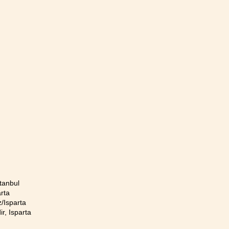
tanbul
rta
/Isparta
r, Isparta