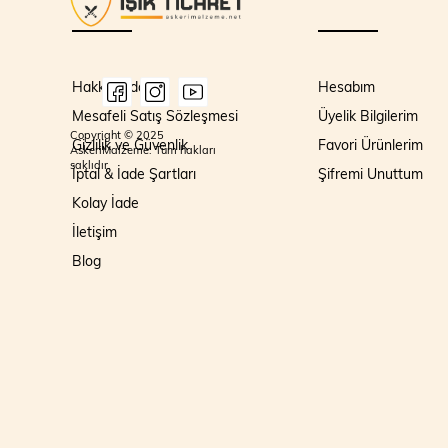
Hakkımızda
Hesabım
Mesafeli Satış Sözleşmesi
Üyelik Bilgilerim
Copyright © 2025
Gizlilik ve Güvenlik
Favori Ürünlerim
AskeriMalzeme. Tüm hakları
saklıdır.
İptal & İade Şartları
Şifremi Unuttum
Kolay İade
İletişim
Blog