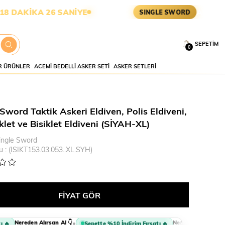
KİKA 25 SANİYE
ASKERİ MALZ
SINGLE SWORD
SEPETIM
0
 ÜRÜNLER
ACEMI BEDELLI ASKER SETI
ASKER SETLERI
Sword Taktik Askeri Eldiven, Polis Eldiveni,
let ve Bisiklet Eldiveni (SİYAH-XL)
ingle Sword
u
(ISIKT153.03.053..XL.SYH)
Nereden Alırsan Al 👇
Nereden Alırsan Al 👇
•

Sepette %10 İndirim Fırsatı 🔥