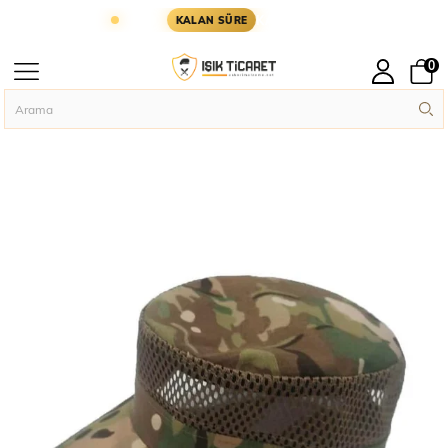
ARIN KARGODA
KARGOYA YETİŞMESİ İÇİN KALAN
KALAN SÜRE
0
Anasayfa
Askeri Aksesuar
Askeri Şapka
SS Operasyon Kepi Yazlık Filel
›