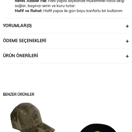
Nefes Alabilir File:
Fileli yapısı sayesinde mükemmel hava akışı
sağlar, başınızı serin ve kuru tutar.
Hafif ve Rahat:
Hafif yapısı ile gün boyu konforlu bir kullanım
sunar.
Şık ve Profesyonel Görünüm:
SS marka kalitesi ve tasarımı ile
YORUMLAR
(0)
profesyonel bir görünüm sunar.
SS Operasyon Kepi Yazlık Fileli Cırtsız, sıcak hava koşullarında
rahatlıkla kullanılabilecek ideal bir aksesuardır. Operasyonel görevler,
ÖDEME SEÇENEKLERI
saha çalışmaları ve günlük kullanım için mükemmel bir seçimdir.
ÜRÜN ÖNERILERI
BENZER ÜRÜNLER