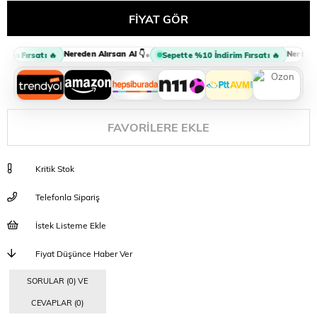
Nereden Alırsan Al 👇
Nereden A
•
im Fırsatı 🔥
Sepette %10 İndirim Fırsatı 🔥
FAVORILERE EKLE
Kritik Stok
Telefonla Sipariş
İstek Listeme Ekle
Fiyat Düşünce Haber Ver
SORULAR (0) VE
CEVAPLAR (0)