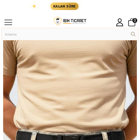
ÜN KARGODA
KARGOYA YETİŞMESİ İÇİN KALAN S
KALAN SÜRE
0
Anasayfa
Askeri Temel İhtiyaçlar
Sword Palaska Cırtlı Kilitli Tokalı Singl