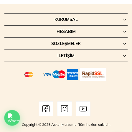
Palaska Cırtlı Kilitli Tokalı, yüksek dayanıklılık ve konfor sunan pratik bir
kemer çözümüdür
KURUMSAL
HESABIM
SÖZLEŞMELER
İLETIŞIM
Copyright © 2025 AskeriMalzeme. Tüm hakları saklıdır.