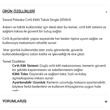
ÜRÜN ÖZELLIKLERI
Sword Palaska Cırtlı Kilitli Tokalı Single (SİYAH)
Askeri ve taktik kullanımlar için ideal olan bu kemer, cırtlı kilit sistemi ve
sağlam tokası ile güvenli bir tutuş sağlar.
Cırtlı Ayarlanabilir yapısı sayesinde her beden tipine uyum sağlar ve
kullanıcıya maksimum rahatlık sunar.
İster günlük kullanımda ister zorlu görevlerde, güvenle
kullanabileceğiniz üstün kalite ve işlevselliği ile öne çıkar.
Temel Özellikler
Cırtlı Kilit Sistemi:
Güçlü cırtlı kilit mekanizması, kemerin güvenli
bir şekilde kapanmasını ve sabitlenmesini sağlar.
Kilitli Toka:
Dayanıklı ve sağlam toka, hızlı ve kolay
açma/kapama imkanı sunar.
Ayarlanabilir Uzunluk:
Kemerin uzunluğu kolayca ayarlanabilir,
böylece farklı bedenlere ve kullanım ihtiyaçlarına uygun hale
gelir.
Yüksek Dayanıklılık:
Yüksek kaliteli ve aşınmaya karşı dirençli
malzemelerden üretilmiştir.
YORUMLAR
(0)
Konforlu Kullanım:
Ergonomik tasarımı ile uzun süreli
kullanımlarda bile maksimum konfor sunar.