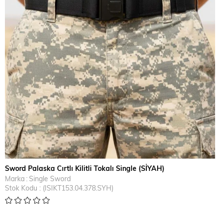
Sword Palaska Cırtlı Kilitli Tokalı Single (SİYAH)
Marka
:
Single Sword
Stok Kodu
(ISIKT153.04.378.SYH)