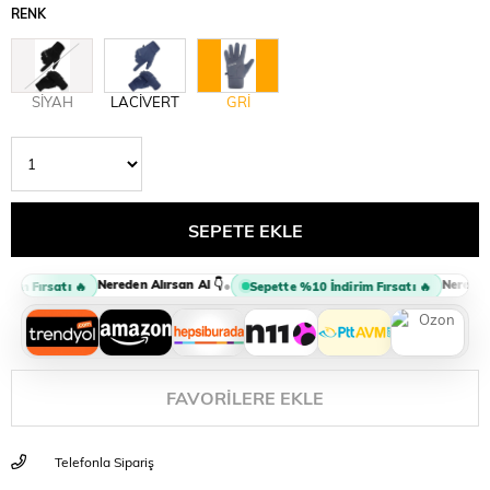
RENK
SİYAH
LACİVERT
GRİ
Nereden Alırsan Al 👇
Nereden Al
•
im Fırsatı 🔥
Sepette %10 İndirim Fırsatı 🔥
FAVORILERE EKLE
Telefonla Sipariş