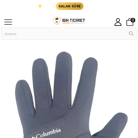
YARIN KARGODA
KARGOYA YETİŞMESİ İÇİN KALA
KALAN SÜRE
0
Anasayfa
Askeri Aksesuar
Askeri Eldiven
Tam Parmak Softshell Dokun
›