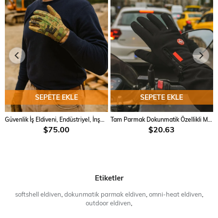
SEPETE EKLE
SEPETE EKLE
Güvenlik İş Eldiveni, Endüstriyel, İnşaat ve Sürücü Kullanımı İçin Single Sword Taktik Mekanik Eldiven -Güvenlik İş Eldiveni, Endüstriyel, İnşaat ve Sürücü Kullanımı İçin
Tam Parmak Dokunmatik Özellikli Motosiklet Ve Bisiklet Eldiveni, Sporcu, Ağırlık Eldiveni
$75.00
$20.63
Etiketler
softshell eldiven
,
dokunmatik parmak eldiven
,
omni-heat eldiven
,
outdoor eldiven
,