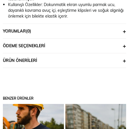
Kullanışlı Özellikler: Dokunmatik ekran uyumlu parmak ucu,
dayanıklı kavrama avuç içi, eşleştirme klipsleri ve soğuk algınlığı
önlemek için bilekte elastik içerir.
Yalnızca en kaliteli malzemeleri, uzman dikişi ve işçiliği belirtir.
Bu, gelecek mevsimlerde keyif alacağınız uzun ömürlü bir
YORUMLAR
(0)
eldivendir .
ÖDEME SEÇENEKLERI
ÜRÜN ÖNERILERI
BENZER ÜRÜNLER