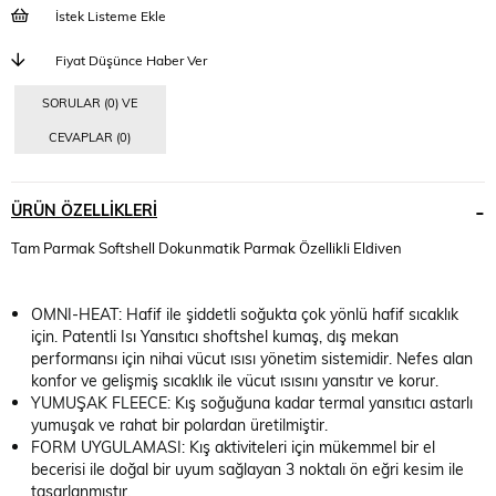
İstek Listeme Ekle
Fiyat Düşünce Haber Ver
SORULAR (0) VE
CEVAPLAR (0)
ÜRÜN ÖZELLIKLERI
Tam Parmak Softshell Dokunmatik Parmak Özellikli Eldiven
OMNI-HEAT: Hafif ile şiddetli soğukta çok yönlü hafif sıcaklık
için. Patentli Isı Yansıtıcı shoftshel kumaş, dış mekan
performansı için nihai vücut ısısı yönetim sistemidir. Nefes alan
konfor ve gelişmiş sıcaklık ile vücut ısısını yansıtır ve korur.
YUMUŞAK FLEECE: Kış soğuğuna kadar termal yansıtıcı astarlı
yumuşak ve rahat bir polardan üretilmiştir.
FORM UYGULAMASI: Kış aktiviteleri için mükemmel bir el
becerisi ile doğal bir uyum sağlayan 3 noktalı ön eğri kesim ile
tasarlanmıştır.