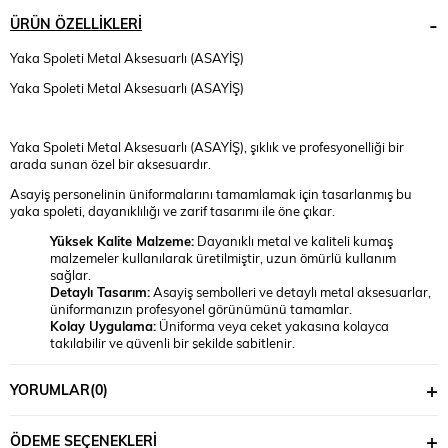
ÜRÜN ÖZELLIKLERI
Yaka Spoleti Metal Aksesuarlı (ASAYİŞ)
Yaka Spoleti Metal Aksesuarlı (ASAYİŞ)
Yaka Spoleti Metal Aksesuarlı (ASAYİŞ), şıklık ve profesyonelliği bir
arada sunan özel bir aksesuardır.
Asayiş personelinin üniformalarını tamamlamak için tasarlanmış bu
yaka spoleti, dayanıklılığı ve zarif tasarımı ile öne çıkar.
Yüksek Kalite Malzeme:
Dayanıklı metal ve kaliteli kumaş
malzemeler kullanılarak üretilmiştir, uzun ömürlü kullanım
sağlar.
Detaylı Tasarım:
Asayiş sembolleri ve detaylı metal aksesuarlar,
üniformanızın profesyonel görünümünü tamamlar.
Kolay Uygulama:
Üniforma veya ceket yakasına kolayca
takılabilir ve güvenli bir şekilde sabitlenir.
Profesyonel Görünüm:
Üniformanızı tamamlayarak resmi ve
saygın bir görünüm sağlar.
YORUMLAR
(0)
Çeşitli Kullanım Alanları:
Asayiş personeli, güvenlik görevlileri ve
resmi etkinlikler için idealdir.
ÖDEME SEÇENEKLERI
Yaka Spoleti Metal Aksesuarlı (ASAYİŞ), görev esnasında kimliğinizi ve