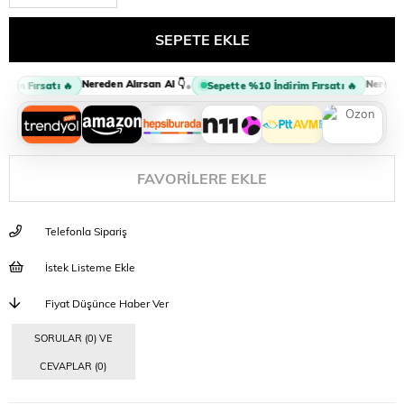
Nereden Alırsan Al 👇
Nereden A
•
im Fırsatı 🔥
Sepette %10 İndirim Fırsatı 🔥
FAVORILERE EKLE
Telefonla Sipariş
İstek Listeme Ekle
Fiyat Düşünce Haber Ver
SORULAR (0) VE
CEVAPLAR (0)