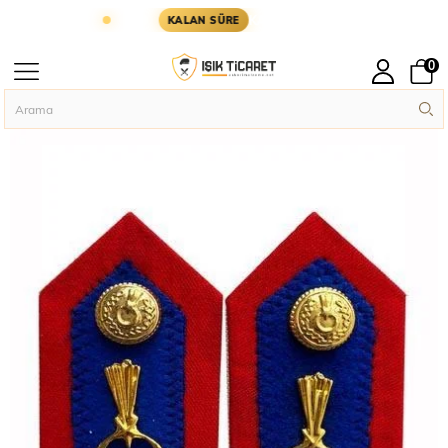
GÜN KARGODA
KARGOYA YETİŞMESİ İÇİN KALAN 
KALAN SÜRE
0
Anasayfa
Rütbe Ve Patch
Askeri Rütbe
Yaka Spoleti Metal Aksesuarlı