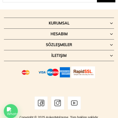
KURUMSAL
HESABIM
SÖZLEŞMELER
İLETIŞIM
Copyright © 2025 AskeriMalzeme. Tüm hakları saklıdır.