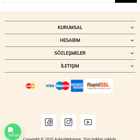
KURUMSAL
HESABIM
SÖZLEŞMELER
İLETIŞIM
Copyright © 2025 AskeriMalzeme. Tüm hakları saklıdır.