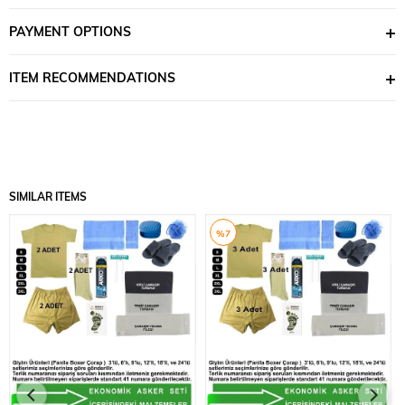
6 çift Uzun Asker Çorabı
PAYMENT OPTIONS
1 adet Banyo Havlusu
1 adet El ve Yüz Havlusu
ITEM RECOMMENDATIONS
1 adet Sabun Kutusu
1 adet Banyo Lifi
(karma renk gönderilir)
1 adet Banyo Terliği
1 adet Tıraş Köpüğü
SIMILAR ITEMS
1 adet Tıraş Bıçağı (2’li paket)
1 adet Kirli Çamaşır Torbası
%7
1 adet Temiz Çamaşır Torbası
1 adet Çamaşır Yıkama Filesi
1 adet Ayak Koku Giderici Toz
Avantajları:
Klasik setlere göre daha fazla iç çamaşırı ve çorap içerir.
Hijyen ve temizlik konusunda eksiksiz bir destek sunar.