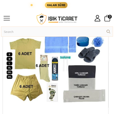
YARIN KARGODA
KARGOYA YETİŞMESİ İÇİN KALA
KALAN SÜRE
0
Homepage
Soldier Supplies
Soldier Sets
Acemi Bedelli Ekonomik Asker