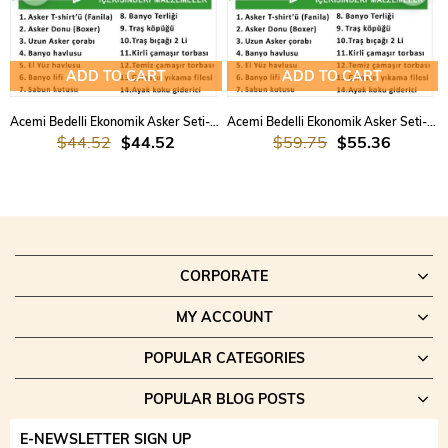
Tüm malzemeler günlük kullanıma uygun ve dayanıklıdır.
Yeni görevine başlayan askerler için akıllıca hazırlanmış bir
başlangıç çözümüdür.
ADD TO CART
ADD TO CART
Acemi Bedelli Ekonomik Asker Seti-Amasya Asker Malzemeleri
Acemi Bedelli Ekonomik Asker Seti-Amasya Asker Malzemeleri 3 lü Set
$44.52
$44.52
$59.75
$55.36
CORPORATE
MY ACCOUNT
POPULAR CATEGORIES
POPULAR BLOG POSTS
E-NEWSLETTER SIGN UP