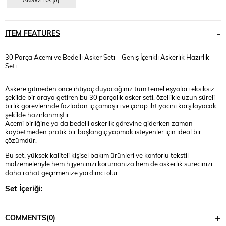
ITEM FEATURES
30 Parça Acemi ve Bedelli Asker Seti – Geniş İçerikli Askerlik Hazırlık
Seti
Askere gitmeden önce ihtiyaç duyacağınız tüm temel eşyaları eksiksiz
şekilde bir araya getiren bu 30 parçalık asker seti, özellikle uzun süreli
birlik görevlerinde fazladan iç çamaşırı ve çorap ihtiyacını karşılayacak
şekilde hazırlanmıştır.
Acemi birliğine ya da bedelli askerlik görevine giderken zaman
kaybetmeden pratik bir başlangıç yapmak isteyenler için ideal bir
çözümdür.
Bu set, yüksek kaliteli kişisel bakım ürünleri ve konforlu tekstil
malzemeleriyle hem hijyeninizi korumanıza hem de askerlik sürecinizi
daha rahat geçirmenize yardımcı olur.
Set İçeriği:
6 adet Asker T-shirt’ü (Fanila)
COMMENTS
(0)
6 adet Asker Donu (Boxer)