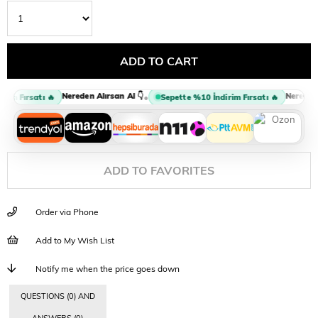
Nereden Alırsan Al 👇
Nereden A
•
im Fırsatı 🔥
Sepette %10 İndirim Fırsatı 🔥
ADD TO FAVORITES
Order via Phone
Add to My Wish List
Notify me when the price goes down
QUESTIONS (0) AND
ANSWERS (0)