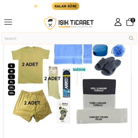
RIN KARGODA
KARGOYA YETİŞMESİ İÇİN KALAN
KALAN SÜRE
0
Homepage
Soldier Supplies
Soldier Sets
Acemi Bedelli Ekonomik Aske