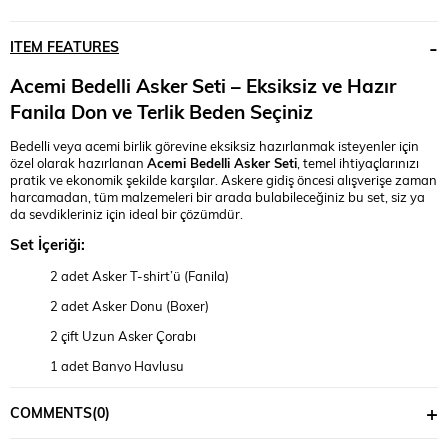
ITEM FEATURES
Acemi Bedelli Asker Seti – Eksiksiz ve Hazır
Fanila Don ve Terlik Beden Seçiniz
Bedelli veya acemi birlik görevine eksiksiz hazırlanmak isteyenler için
özel olarak hazırlanan
Acemi Bedelli Asker Seti
, temel ihtiyaçlarınızı
pratik ve ekonomik şekilde karşılar. Askere gidiş öncesi alışverişe zaman
harcamadan, tüm malzemeleri bir arada bulabileceğiniz bu set, siz ya
da sevdikleriniz için ideal bir çözümdür.
Set İçeriği:
2 adet Asker T-shirt’ü (Fanila)
2 adet Asker Donu (Boxer)
2 çift Uzun Asker Çorabı
1 adet Banyo Havlusu
1 adet El ve Yüz Havlusu
COMMENTS
(0)
1 adet Sabun Kutusu