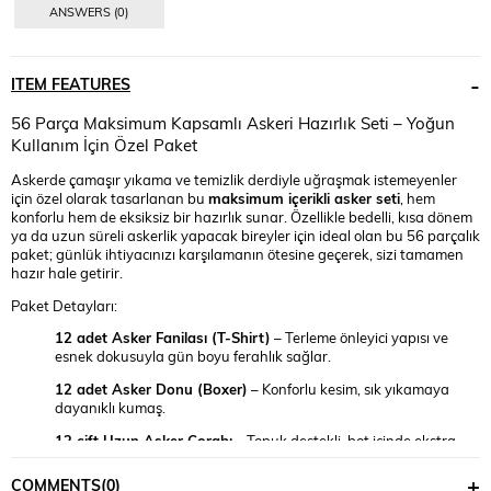
ANSWERS (0)
ITEM FEATURES
56 Parça Maksimum Kapsamlı Askeri Hazırlık Seti – Yoğun
Kullanım İçin Özel Paket
Askerde çamaşır yıkama ve temizlik derdiyle uğraşmak istemeyenler
için özel olarak tasarlanan bu
maksimum içerikli asker seti
, hem
konforlu hem de eksiksiz bir hazırlık sunar. Özellikle bedelli, kısa dönem
ya da uzun süreli askerlik yapacak bireyler için ideal olan bu 56 parçalık
paket; günlük ihtiyacınızı karşılamanın ötesine geçerek, sizi tamamen
hazır hale getirir.
Paket Detayları:
12 adet Asker Fanilası (T-Shirt)
– Terleme önleyici yapısı ve
esnek dokusuyla gün boyu ferahlık sağlar.
12 adet Asker Donu (Boxer)
– Konforlu kesim, sık yıkamaya
dayanıklı kumaş.
12 çift Uzun Asker Çorabı
– Topuk destekli, bot içinde ekstra
rahatlık sunar.
COMMENTS
(0)