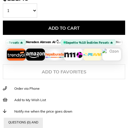
Nereden Alırsan Al 👇
Nereden A
•
im Fırsatı 🔥
Sepette %10 İndirim Fırsatı 🔥
ADD TO FAVORITES
Order via Phone
Add to My Wish List
Notify me when the price goes down
QUESTIONS (0) AND