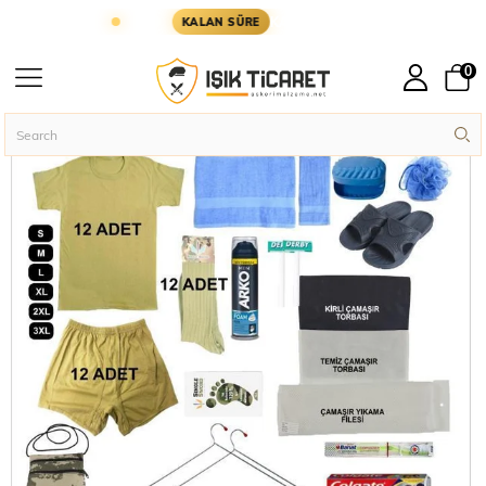
ÜN KARGODA
KARGOYA YETİŞMESİ İÇİN KALAN S
KALAN SÜRE
0
Homepage
Soldier Supplies
Soldier Sets
Acemi Bedelli Ekonomik Asker
›