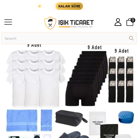
YARIN KARGODA
KARGOYA YETİŞMESİ İÇİN KAL
KALAN SÜRE
0
Homepage
Soldier Supplies
Soldier Sets
Single Sword 40 Parça Temel A