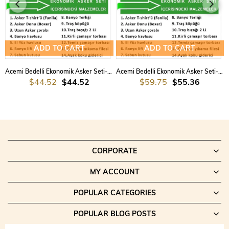
Kirli/temiz çamaşır torbaları ve çamaşır filesi, eşyalarınızın
düzenli kalmasına yardımcı olur.
ADD TO CART
ADD TO CART
Acemi Bedelli Ekonomik Asker Seti-Amasya Asker Malzemeleri
Acemi Bedelli Ekonomik Asker Seti-Amasya Asker Malzemeleri 3 lü Set
$44.52
$44.52
$59.75
$55.36
CORPORATE
MY ACCOUNT
POPULAR CATEGORIES
POPULAR BLOG POSTS