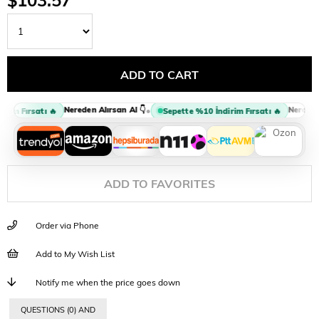
Nereden Alırsan Al 👇
Nereden A
•
im Fırsatı 🔥
Sepette %10 İndirim Fırsatı 🔥
ADD TO FAVORITES
Order via Phone
Add to My Wish List
Notify me when the price goes down
QUESTIONS (0) AND