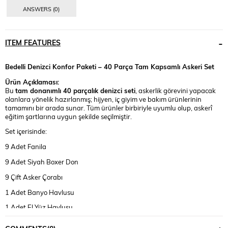
ANSWERS (0)
ITEM FEATURES
Bedelli Denizci Konfor Paketi – 40 Parça Tam Kapsamlı Askeri Set
Ürün Açıklaması:
Bu
tam donanımlı 40 parçalık denizci seti
, askerlik görevini yapacak
olanlara yönelik hazırlanmış; hijyen, iç giyim ve bakım ürünlerinin
tamamını bir arada sunar. Tüm ürünler birbiriyle uyumlu olup, askerî
eğitim şartlarına uygun şekilde seçilmiştir.
Set içerisinde:
9 Adet Fanila
9 Adet Siyah Boxer Don
9 Çift Asker Çorabı
1 Adet Banyo Havlusu
1 Adet El Yüz Havlusu
1 Adet Sakal Tıraş Bıçağı