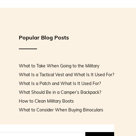
, her macera en iyi ekipmanlarla daha da heyecan verici hale
r kullanılmıştır.
standarttır.
rd tactical askeri bot %100 yerli üretimdir.
ZELLİKLER
Popular Blog Posts
njeksiyon Taban
 Deri
ion
auçuk
utu dahil 1700 gr / Çift (40 numara baz alınmıştır.)
6 Ay
What to Take When Going to the Military
What Is a Tactical Vest and What Is It Used For?
What Is a Patch and What Is It Used For?
What Should Be in a Camper’s Backpack?
How to Clean Military Boots
What to Consider When Buying Binoculars