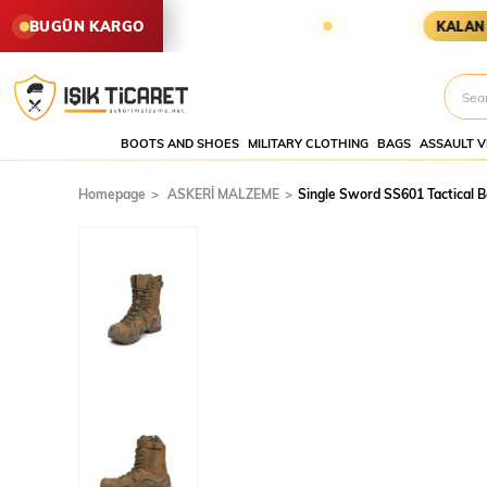
SİPARİŞLER AYNI GÜN KARGODA
BUGÜN KARGO
KALAN SÜRE
BOOTS AND SHOES
MILITARY CLOTHING
BAGS
ASSAULT V
Homepage
ASKERİ MALZEME
Single Sword SS601 Tactical B