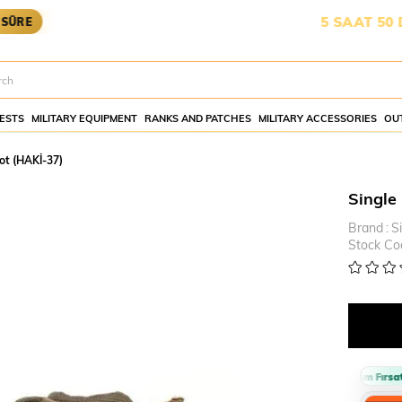
KARGOYA YETİŞMESİ İÇİN KALAN SÜRE:
5 SAAT 50 DAKİK
ESTS
MILITARY EQUIPMENT
RANKS AND PATCHES
MILITARY ACCESSORIES
OU
ot (HAKİ-37)
Single
Brand
:
S
Stock Co
Sepette %10 İndirim Fırsatı 