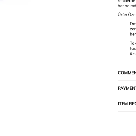
renklerde 
her adımd
Ürün Özell
Day
zor
he
Tak
tas
üze
Rah
sağ
COMME
des
Fer
say
PAYMEN
aya
Çeş
ITEM R
akt
etk
Single Swo
Hem stilin
hemen sepe