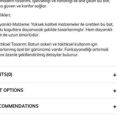
modern tasarımı, işlevselliği ve rahatlığı ile öne çıkan bu bot,
a güven ve konfor sağlar.
ikleri:
anıklı Malzeme: Yüksek kaliteli malzemeler ile üretilen bu bot,
lu koşullara dayanacak şekilde tasarlanmıştır. Hem dayanıklı
m de uzun ömürlüdür.
tiksel Tasarım: Botun askeri ve taktiksel kullanım için
arlanmış özel bir görünümü vardır. Fonksiyonelliği artırmak
re özenle şekillendirilmiş detaylar bulunur.
atlık ve Destek: Konforlu iç astarı ve ayak kemerine uyum
layan taban yapısı, uzun süreli kullanımlarda bile ayaklarınıza
NTS
(0)
tek ve rahatlık sunar.
muarlı Tasarım: Yan tarafta bulunan fermuarlı tasarım
esinde botları kolayca giyip çıkarabilirsiniz. Aynı zamanda
T OPTIONS
rlanabilir bağcıklar ile ayak bileğinize tam oturur.
itli Kullanım Alanları: Hem askeri amaçlarla hem de outdoor
ECOMMENDATIONS
iviteleri için idealdir. Kamp, doğa yürüyüşleri, avcılık gibi
inliklerde güvenilir bir seçenektir.
rd Single SS601 Tactical Fermuarlı Bot ile güçlü adımlar atın.
izi yansıtacak hem de ihtiyaçlarınıza cevap verecek bu botu
tinize ekleyerek sahip olabilirsiniz.