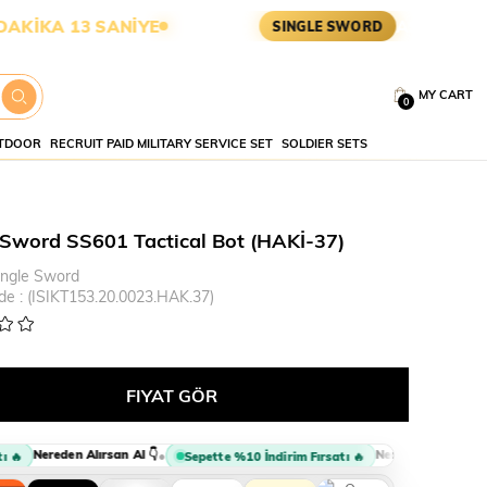
A 12 SANİYE
ASKERİ MALZEM
SINGLE SWORD
MY CART
0
TDOOR
RECRUIT PAID MILITARY SERVICE SET
SOLDIER SETS
 Sword SS601 Tactical Bot (HAKİ-37)
ingle Sword
de
(ISIKT153.20.0023.HAK.37)
Nereden Alırsan Al 👇
Nereden Alırsan Al 👇
•
🔥
Sepette %10 İndirim Fırsatı 🔥