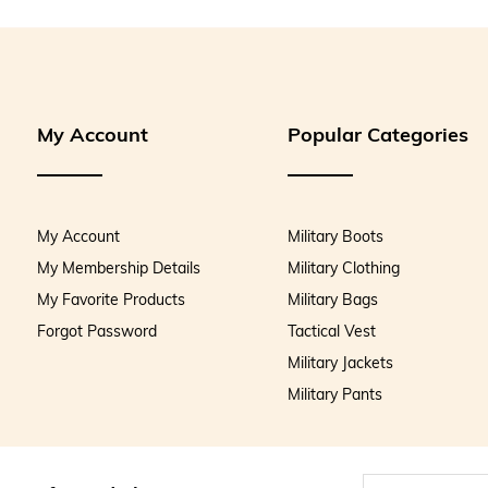
Unutmayın
gelir!
YKK fermua
Kalıpları 
Single Swo
TEKNİK Ö
My Account
Popular Categories
Yapısı: E
Üst Kısım:
Astar: Vis
Taban : K
Ağırlık: K
Garanti: 
My Account
Military Boots
My Membership Details
Military Clothing
My Favorite Products
Military Bags
Forgot Password
Tactical Vest
Military Jackets
Military Pants